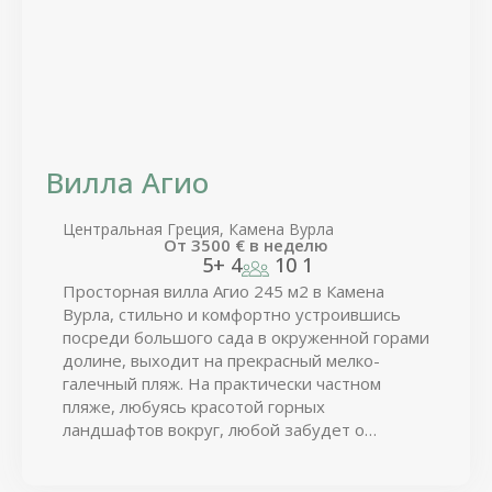
Вилла Агио
Центральная Греция, Камена Вурла
От
3500
€
в неделю
5+
4
10
1
Просторная вилла Агио 245 м2 в Камена
Вурла, стильно и комфортно устроившись
посреди большого сада в окруженной горами
долине, выходит на прекрасный мелко-
галечный пляж. На практически частном
пляже, любуясь красотой горных
ландшафтов вокруг, любой забудет о
заботах и ощутит радость жизни!