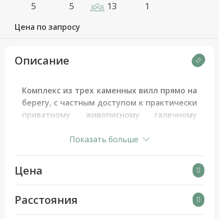
5
5
13
1
Цена по запросу
Описание
Комплекс из трех каменных вилл прямо на
берегу, с частным доступом к практически
приватному живописному галечному
пляжу, окруженному соснами.
Расположен
в материковой части Греции на
Показать больше
полуострове Пелопоннес, в известном
районе Порто Хели (северо-восточная часть
Цена
Пелопоннеса).
Расстояния
Мир, спокойствие, чарующие панорамные
виды на синие морские и небесные