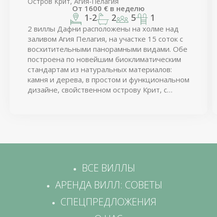
Остров Крит, Агия-Пелагия
От
1600
€
в неделю
1-2
2
5
1
2 виллы Дафни расположены на холме над
заливом Агия Пелагия, на участке 15 соток с
восхитительными панорамными видами. Обе
построена по новейшим биоклиматическим
стандартам из натуральных материалов:
камня и дерева, в простом и функциональном
дизайне, свойственном острову Крит, с
применением материалов класса люкс.
ВСЕ ВИЛЛЫ
АРЕНДА ВИЛЛ: СОВЕТЫ
СПЕЦПРЕДЛОЖЕНИЯ