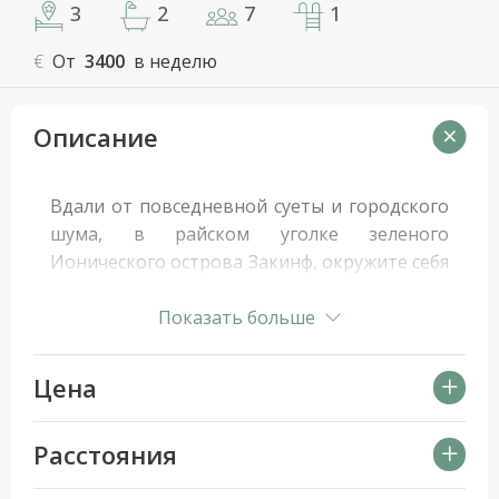
3
2
7
1
€
От
3400
в неделю
Описание
Вдали от повседневной суеты и городского
шума, в райском уголке зеленого
Ионического острова Закинф, окружите себя
уникальным горным ландшафтом и ярко-
голубым морем Греции.
Показать больше
В спокойном и романтичном месте, прямо
Цена
над синим морем, на частном участке более
4 Га с захватывающими панорамными
Расстояния
видами на северо-западную часть острова
Аликес и соседний остров Кефалония, с