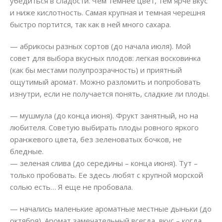
убедиться в сладости. Чем темнее цвет, тем ярче вкус
и ниже кислотность. Самая крупная и темная черешня
быстро портится, так как в ней много сахара.
— абрикосы разных сортов (до начала июля). Мой
совет для выбора вкусных плодов: легкая восковинка
(как бы местами полупрозрачность) и приятный
ощутимый аромат. Можно разломить и попробовать
изнутри, если не получается понять, сладкие ли плоды.
— мушмула (до конца июня). Фрукт занятный, но на
любителя. Советую выбирать плоды ровного яркого
оранжевого цвета, без зеленоватых бочков, не
бледные.
— зеленая слива (до середины – конца июня). Тут –
только пробовать. Ее здесь любят с крупной морской
солью есть… Я еще не пробовала.
— начались маленькие ароматные местные дыньки (до
октября). Аромат замечательный всегда, вкус – когда