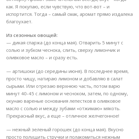
как. Я покупаю, если чувствую, что вот-вот – и
испортится. Тогда – самый смак, аромат прямо издалека
благоухает.
Из сезонных овощей:
— дикая спаржа (до конца мая). Отварить 5 минут с
солью и зубком чеснока, слить, сверху лимончик и
оливковое масло – и сразу есть.
— артишоки (до середины июня). В последнее время,
просто чищу, натираю лимоном и добавляю в салат
сырыми. Или отрезаю верхнюю часть, потом варю
минут 40-45 с лимоном и чесноком, затем, по одному,
окунаю вареные основания лепестков в оливковое
масло с солью и между зубами «отжимаю» мякоть.
Прекрасный вкус, а еще – отличное желчегонное!
— нежный зеленый горошек (до конца мая). Вкусно
просто полущить стручки и полакомиться нежным