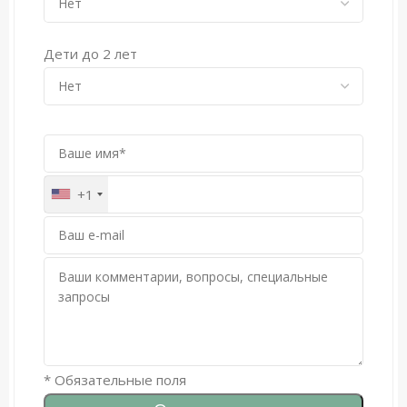
Цокольный этаж:
Дети до 2 лет
— Кладовые
— Прачечная
На территории 28 соток:
— Летняя столовая с площадкой барбекю
— Бассейн с панорамными видами
— Сад с дорожками, зонами отдыха и
+1
гамаками
Пешком до оборудованного пляжа отеля 5*:
15 минут
* Обязательные поля