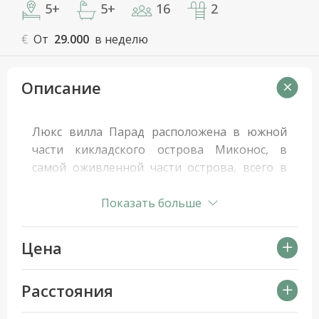
5+
5+
16
2
€
От
29.000
в неделю
Описание
Люкс вилла Парад расположена в южной
части кикладского острова Миконос, в
самой оживленной части острова, всего в
нескольких минутах ходьбы от знаменитых
пляжей Парадайз и Парага. С виллы
Показать больше
открывается великолепный обзор ярко-
голубого Эгейского моря, островов Наксос,
Цена
Парос и Антипарос. Прямо под виллой
расположена крохотная бухточка
с
Расстояния
возможностью встать на якорь.