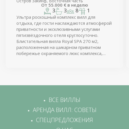
Остров Закинф, Восточная часть
От
55.000
€
в неделю
3
3
8
1
Ультра роскошный комплекс вилл для
отдыха, где гости наслаждаются атмосферой
приватности и эксклюзивными услугами
пятизвёздочного отеля круглосуточно.
Блистательная вилла Royal SPA 270 м2,
расположенная на шикарном приватном
побережье охраняемого люкс комплекса,
предлагает подогреваемый бассейн, частный
доступ к идиллическому песчаному пляжу с
персональными шезлонгами, огромные
видовые террасы.
ВСЕ ВИЛЛЫ
АРЕНДА ВИЛЛ: СОВЕТЫ
СПЕЦПРЕДЛОЖЕНИЯ