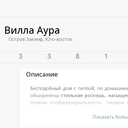
Вилла Аура
Остров Закинф, Юго-восток
3
3
8
1
Описание
Бесподобный дом с теплой, по домашнем
объединены
стильная роскошь, насыще
полная конфиденциальность, тишина 
Расположен на вершине холма южного 
спокойном зеленом районе с прекрасны
Показать боль
водой.
Путь к песчаному пляжу заним