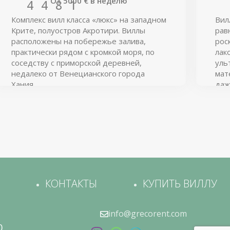
От
5000
€
в неделю
4
4
8
1
Комплекс вилл класса «люкс» на западном
Вил
Крите, полуостров Акротири. Виллы
рав
расположены на побережье залива,
рос
практически рядом с кромкой моря, по
лак
соседству с приморской деревней,
уль
недалеко от Венецианского города
мат
Хания.
даж
кон
вер
пан
и э
КОНТАКТЫ
КУПИТЬ ВИЛЛУ
info@grecorent.com
0