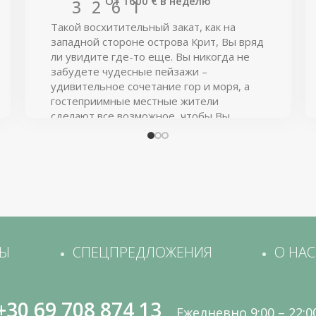
От
1600
€
в неделю
3
2
6
1
Такой восхитительный закат, как на
западной стороне острова Крит, Вы вряд
ли увидите где-то еще. Вы никогда не
забудете чудесные пейзажи –
удивительное сочетание гор и моря, а
гостеприимные местные жители
сделают все возможное, чтобы Вы
почувствовали себя как дома.
ТЫ
СПЕЦПРЕДЛОЖЕНИЯ
О НАС
+30 69 708 874 13
Ежедневно 9:00 – 22:0