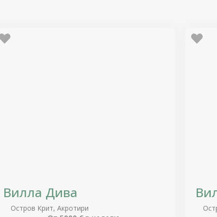
Вилла Дива
Ви
Остров Крит, Акротири
Ост