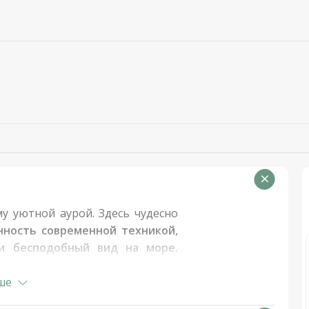
у уютной аурой. Здесь чудесно
нность современной техникой,
и бесподобный вид на море.
побережья острова Закинф, в
м пляжем и кристально чистой
ше
ает 5 минут
и проходит через