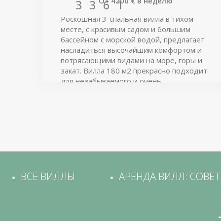
От
4200
€
в неделю
3
3
6
1
Роскошная 3-спальная вилла в тихом
месте, с красивым садом и большим
бассейном с морской водой, предлагает
насладиться высочайшим комфортом и
потрясающими видами на море, горы и
закат. Вилла 180 м2 прекрасно подходит
для незабываемого и очень
комфортного круглогодичного отдыха
прямо у морского залива при курортной
деревне Алмирида. Со всех панорамных
окон и террас Вам навстречу
распахиваются захватывающие дух виды
на залив, островки и Белые Горы
Западного Крита.
ВСЕ ВИЛЛЫ
АРЕНДА ВИЛЛ: СОВЕ