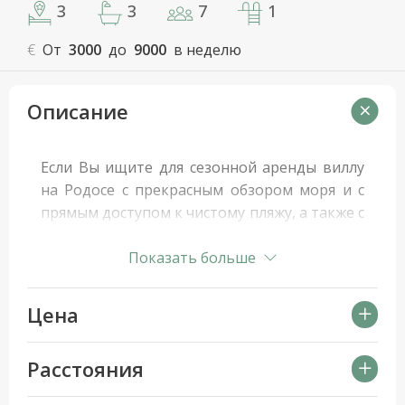
3
3
7
1
€
От
3000
до
9000
в неделю
Описание
Если Вы ищите для сезонной аренды виллу
на Родосе с прекрасным обзором моря и с
прямым доступом к чистому пляжу, а также с
высоким уровнем размещения и
приватностью – рекомендуем Вам виллу
Показать больше
Тари. Она расположена на первой линии
протяженного и широкого песчано-
Цена
галечного пляжа, вдоль которого так
приятно совершать утреннюю пробежку
Расстояния
или неторопливые вечерние прогулки…