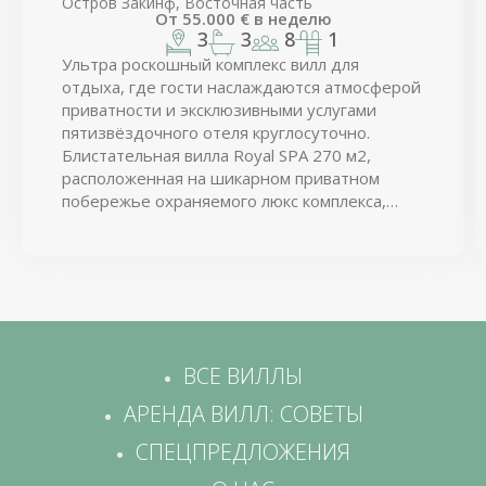
Остров Закинф, Восточная часть
От
55.000
€
в неделю
3
3
8
1
Ультра роскошный комплекс вилл для
отдыха, где гости наслаждаются атмосферой
приватности и эксклюзивными услугами
пятизвёздочного отеля круглосуточно.
Блистательная вилла Royal SPA 270 м2,
расположенная на шикарном приватном
побережье охраняемого люкс комплекса,
предлагает подогреваемый бассейн, частный
доступ к идиллическому песчаному пляжу с
персональными шезлонгами, огромные
видовые террасы.
ВСЕ ВИЛЛЫ
АРЕНДА ВИЛЛ: СОВЕТЫ
СПЕЦПРЕДЛОЖЕНИЯ