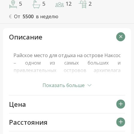
5
5
12
2
€
От
5500
в неделю
Описание
Райское место для отдыха на острове Наксос
– одном из самых больших и
привлекательных островов архипелага
Киклады. Расположенная на холме с ульра-
панорамными видами, люкс вилла
Показать больше
предлагает очарование кикладского
ландшафта с яркими красками пляжа и моря,
Цена
таинственность плодородной земли
Наксоса и открытость его бесконечно-
Расстояния
голубого неба…