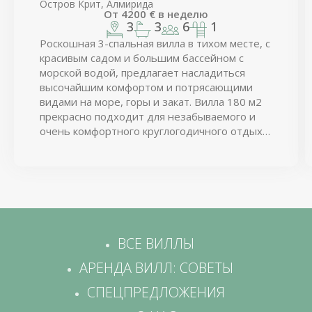
Остров Крит, Алмирида
От
4200
€
в неделю
3
3
6
1
Роскошная 3-спальная вилла в тихом месте, с
красивым садом и большим бассейном с
морской водой, предлагает насладиться
высочайшим комфортом и потрясающими
видами на море, горы и закат. Вилла 180 м2
прекрасно подходит для незабываемого и
очень комфортного круглогодичного отдыха
прямо у морского залива при курортной
деревне Алмирида. Со всех панорамных окон
и террас Вам навстречу распахиваются
захватывающие дух виды на залив, островки
и Белые Горы Западного Крита.
ВСЕ ВИЛЛЫ
АРЕНДА ВИЛЛ: СОВЕТЫ
СПЕЦПРЕДЛОЖЕНИЯ