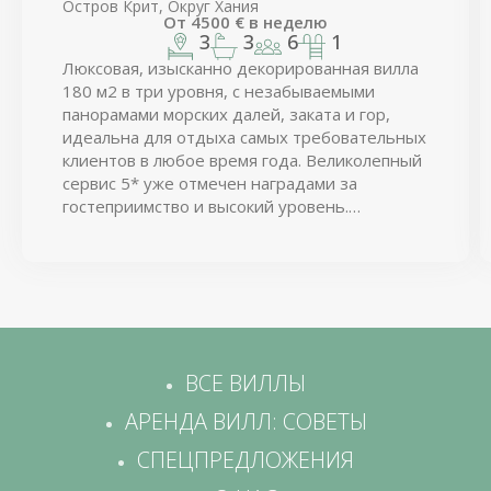
Остров Крит, Округ Хания
От
4500
€
в неделю
3
3
6
1
Люксовая, изысканно декорированная вилла
180 м2 в три уровня, с незабываемыми
панорамами морских далей, заката и гор,
идеальна для отдыха самых требовательных
клиентов в любое время года. Великолепный
сервис 5* уже отмечен наградами за
гостеприимство и высокий уровень.
Позвольте себе расслабиться в окружении
люкса и отдаться неспешному течению
жизни легендарного Крита…
ВСЕ ВИЛЛЫ
АРЕНДА ВИЛЛ: СОВЕТЫ
СПЕЦПРЕДЛОЖЕНИЯ