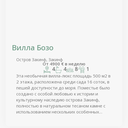
— отдельная утопленная в деке
гидромассажная ванна предлагает:
освещенные подголовники, 40 струй,
водопад, светодиодную панель управления
и музыкальную стереосистему Bluewave
— бассейн и гидромассажная ванна
Вилла Бозо
окружены просторными террасами со
стеклянными балконами для максимального
Остров Закинф, Закинф
обзора
От
4900
€
в неделю
4
4
8
1
— душ на открытом воздухе расположен
Эта необычная вилла-люкс площадь 500 м2 в
рядом с заходом в бассейн
2 этажа, расположена среди сада 16 соток, в
— крытая обеденная зона с панорамным
пешей доступности до моря. Поместье было
видом: встроенный мангал на угле,
создано с особой любовью к истории и
холодильник и раковина
культурному наследию острова Закинф,
— открытая игровая зона с настольным
полностью в натуральном тесаном камне с
использованием нескольких особенных
футболом и настольным теннисом (пинг-
техник кладки. Чтобы подчеркнуть
понг)
необычный архитектурный стиль виллы
— электрические ворота заезда