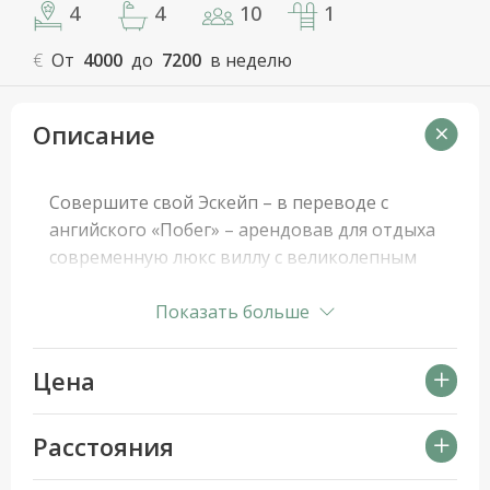
4
4
10
1
€
От
4000
до
7200
в неделю
Описание
Совершите свой Эскейп – в переводе с
ангийского «Побег» – арендовав для отдыха
современную люкс виллу с великолепным
видом на синие моря Крита. Дрейфуя в
переливном бассейне или расслабившись в
Показать больше
наружном джакузи, любуйтесь
потрясающими закатами и панорамами с
Цена
высоты «птичьего полета». Расположенная
высоко на скалах над заливом Суда,
Расстояния
недалеко от Ханьи на Крите, представлет
собой потрясающую новую дизайнерскую