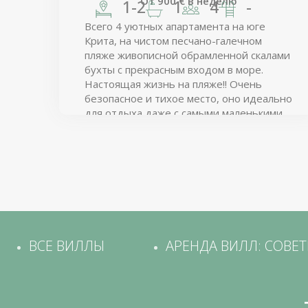
От
900
€
в неделю
1-2
1
4
-
Всего 4 уютных апартамента на юге
Крита, на чистом песчано-галечном
пляже живописной обрамленной скалами
бухты с прекрасным входом в море.
Настоящая жизнь на пляже!! Очень
безопасное и тихое место, оно идеально
для отдыха даже с самыми маленькими
детьми.
ВСЕ ВИЛЛЫ
АРЕНДА ВИЛЛ: СОВЕ