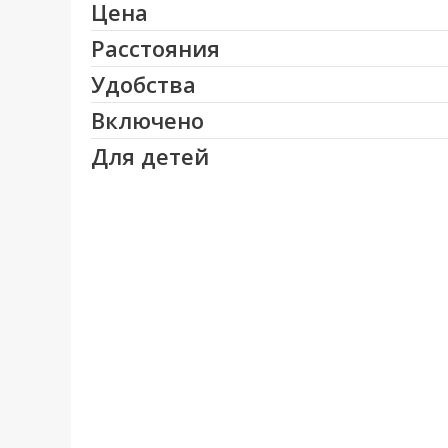
панорамные виды на море и горы. На 
Цена
площадка с внешним джакузи.
Расстояния
Дом с панорамным остеклением, совре
Удобства
террасой и садиком, оснащен всеми
Включено
полностью кондиционирован.
Для детей
Общая инфраструктура всего комплекса:
— ресепшн (в т.ч. на русском)
— олимпийского размера общий бассей
недалеко от коттеджа.
— частный пляж поселка с песком и в
минутах на автомобиле или 15 минутах п
— своя бухта с пристанью для лодок
— 2 теннисных корта
— игровые площадки для детей
— кафе и мини-маркет
В поселке по запросу осуществляется разв