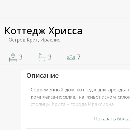
Коттедж Хрисса
Остров Крит, Ираклио
3
3
7
Описание
Современный дом коттедж для аренды н
комплексе-поселке, на живописном склон
столицы Крита – города Ираклиона.
Общая площадь 300 кв. м. в 3 этажа: 
Показать боль
большая гостиная с камином, кухня. С 