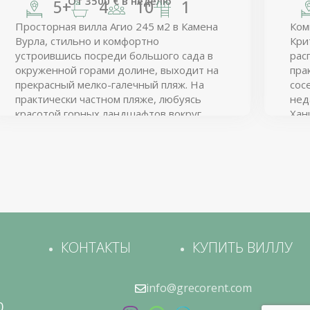
От
3500
€
в неделю
5+
4
10
1
Просторная вилла Агио 245 м2 в Камена
Ком
Вурла, стильно и комфортно
Кри
устроившись посреди большого сада в
рас
окруженной горами долине, выходит на
пра
прекрасный мелко-галечный пляж. На
сос
практически частном пляже, любуясь
нед
красотой горных ландшафтов вокруг,
Хан
любой забудет о заботах и ощутит
радость жизни!
КОНТАКТЫ
КУПИТЬ ВИЛЛУ
info@grecorent.com
0