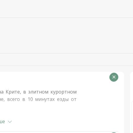
а Крите, в элитном курортном
е, всего в 10 минутах езды от
3 спальни, 3 ванные комнаты,
ше
веранды и террасы открываются