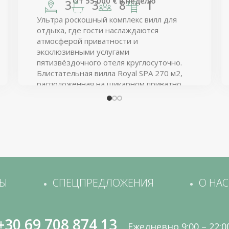
От
55.000
€
в неделю
3
3
8
1
Ультра роскошный комплекс вилл для
отдыха, где гости наслаждаются
атмосферой приватности и
эксклюзивными услугами
пятизвёздочного отеля круглосуточно.
Блистательная вилла Royal SPA 270 м2,
расположенная на шикарном приватном
побережье охраняемого люкс комплекса,
предлагает подогреваемый бассейн,
частный доступ к идиллическому
песчаному пляжу с персональными
шезлонгами, огромные видовые
террасы.
ТЫ
СПЕЦПРЕДЛОЖЕНИЯ
О НАС
+30 69 708 874 13
Ежедневно 9:00 – 22:0