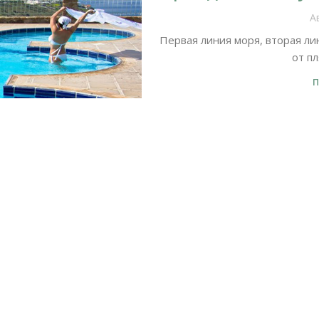
А
Первая линия моря, вторая ли
от пл
П