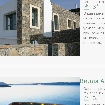
От
2000
€
в
3
Виды здесь 
гостей, «эт
запечатлеть
удивлением 
прибрежная деревня –
магической 
независимая 
бассейном 2
видами.
Вилла 
Остров Крит,
От
4500
€
в
3
Люксовая, и