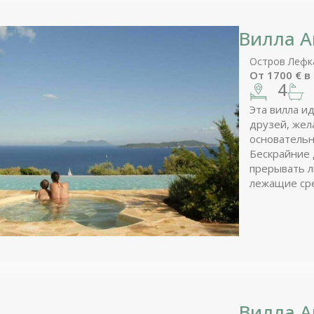
Вилла А
Остров Лефк
От
1700
€
в
4
Эта вилла и
друзей, жел
основательн
Бескрайние 
прерывать л
лежащие сре
Вилла 