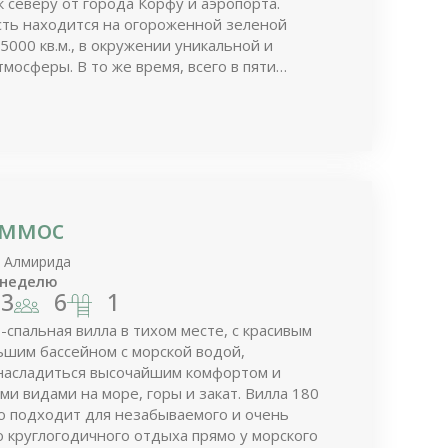
к северу от города Корфу и аэропорта.
ть находится на огороженной зеленой
5000 кв.м., в окружении уникальной и
мосферы. В то же время, всего в пяти
ьбы от пляжа, ресторанов, баров,
ов и пр.
Аммос
, Алмирида
 неделю
3
6
1
-спальная вилла в тихом месте, с красивым
ьшим бассейном с морской водой,
насладиться высочайшим комфортом и
и видами на море, горы и закат. Вилла 180
о подходит для незабываемого и очень
 круглогодичного отдыха прямо у морского