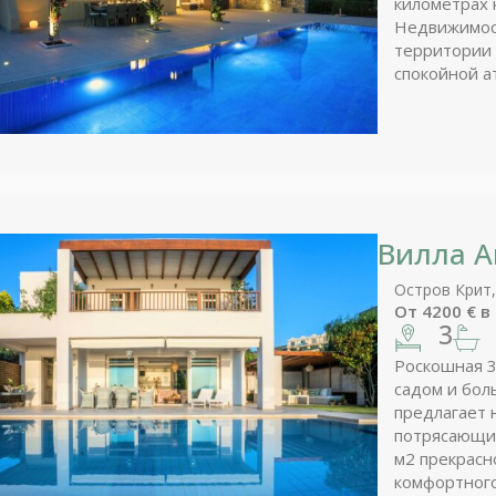
километрах 
Недвижимос
территории 
спокойной ат
минутах ход
супермаркет
Вилла 
Остров Крит
От
4200
€
в
3
Роскошная 3
садом и бол
предлагает 
потрясающим
м2 прекрасн
комфортного