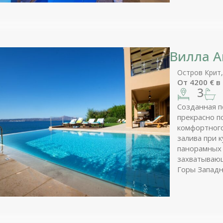
Вилла А
Остров Крит,
От
4200
€
в
3
Созданная п
прекрасно п
комфортного
залива при 
панорамных 
захватывающ
Горы Западн
продолжаете