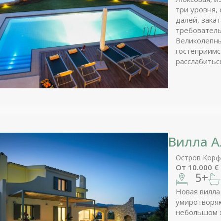
три уровня,
далей, зака
требователь
Великолепны
гостеприимс
расслабитьс
течению жи
Вилла А
Остров Корф
От
10.000
€
5+
Новая вилла 
умиротворя
небольшом х