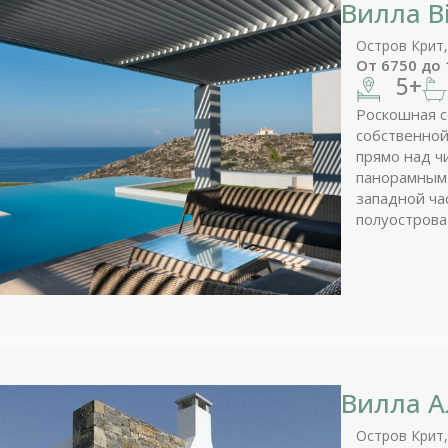
Вилла Bi
Остров Крит,
От
6750
до
5+
Роскошная с
собственно
прямо над ч
панорамным 
западной ча
полуострова
Вилла А
Остров Крит,