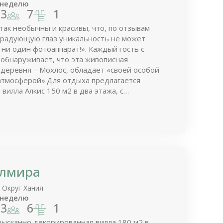
 неделю
3
7
1
так необычны и красивы, что, по отзывам
у радующую глаз уникальность не может
 ни один фотоаппарат!». Каждый гость с
обнаруживает, что эта живописная
 Мохлос, обладает «своей особой
атмосферой».Для отдыха предлагается
вилла Алкис 150 м2 в два этажа, с
8 м2 и замечательными панорамными
Алмира
 Округ Хания
 неделю
3
6
1
зысканно декорированная вилла 180 м2 в