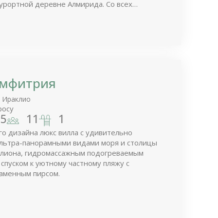
курортной деревне Алмирида. Со всех
окон и террас Вам навстречу распахиваются
ие дух виды на залив, островки и Белые
ого Крита.
Амфитрия
, Ираклио
росу
5
11
1
о дизайна люкс вилла с удивительно
льтра-панорамными видами моря и столицы
клиона, гидромассажным подогреваемым
 спуском к уютному частному пляжу с
аменным пирсом.