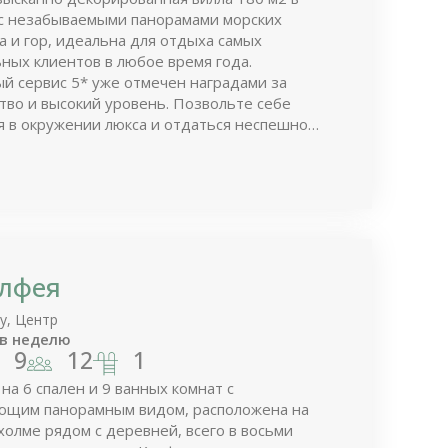
 с незабываемыми панорамами морских
та и гор, идеальна для отдыха самых
ных клиентов в любое время года.
й сервис 5* уже отмечен наградами за
тво и высокий уровень. Позвольте себе
я в окружении люкса и отдаться неспешному
зни легендарного Крита…
лфея
у, Центр
в неделю
9
12
1
на 6 спален и 9 ванных комнат с
ющим панорамным видом, расположена на
олме рядом с деревней, всего в восьми