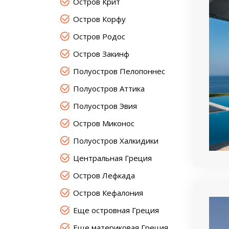
Остров Крит
Остров Корфу
Остров Родос
Остров Закинф
Полуостров Пелопоннес
Полуостров Аттика
Полуостров Эвия
Остров Миконос
Полуостров Халкидики
Центральная Греция
Остров Лефкада
Остров Кефалония
Еще островная Греция
Еще материковая Греция