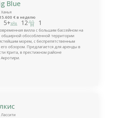
g Blue
 Ханья
15.600
€
в неделю
5+
12
1
овременная вилла с большим бассейном на
й обширной обособленной территории
истейшим морем, с беспрепятственным
его обзором. Предлагается для аренды в
сти Крита, в престижном районе
 Акротири.
лкис
 Лассити