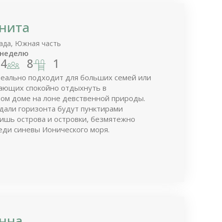
нита
ада, Южная часть
 неделю
4
8
1
деально подходит для больших семей или
ающих спокойно отдыхнуть в
ом доме на лоне девственной природы.
дали горизонта будут пунктирами
ишь острова и островки, безмятежно
ди синевы Ионического моря.
Анна