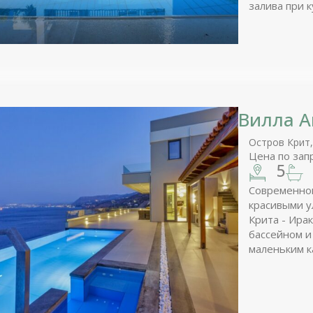
залива при 
панорамных 
захватывающ
Горы Западн
Вилла 
Остров Крит
Цена по зап
5
Современног
красивыми у
Крита - Ира
бассейном и
маленьким к