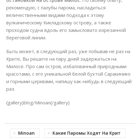
остановкой на острове Милос
. По своему опыту,
рекомендую, с палубы парома, насладиться
величественными видами подхода к этому
вулканическому Кикладскому острову, а также
проходом судна вдоль его замысловато изрезанной
береговой линии.
Быть может, в следующий раз, уже побывав не раз на
Крите, Вы решите на пару дней задержаться на
Милосе. Про сам остров, избалованный природными
красотами, с его уникальной белой бухтой Саракинико
и горными церквами, напишу как-нибудь в следующий
раз.
{gallery}blog/Minoan{/gallery}
Minoan
Какие Паромы Ходят На Крит